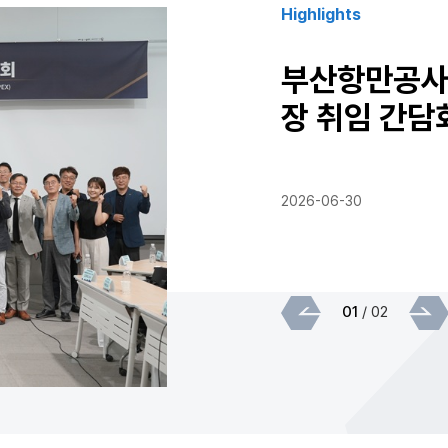
Highlights
원, 청렴서약으로 공
부산항만공사 
장 취임 간담
2026-06-30
01
/
02