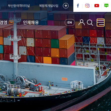
부산항여객터미널
북항재개발사업
G경영
인재채용
EN
N