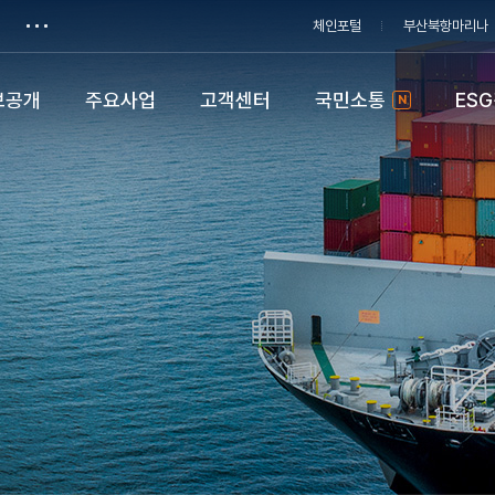
체인포털
부산북항마리나
보공개
주요사업
고객센터
국민소통
ES
N