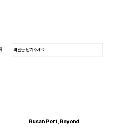
족
확인
Busan Port, Beyond