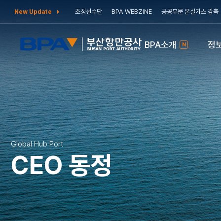
조정선수단
BPA WEBZINE
공공부문 온실가스 감축
New Update
BPA소개
정
N
Global Hub Port
CEO 동정
BPA소개
정보공개
주요사업
공사소개