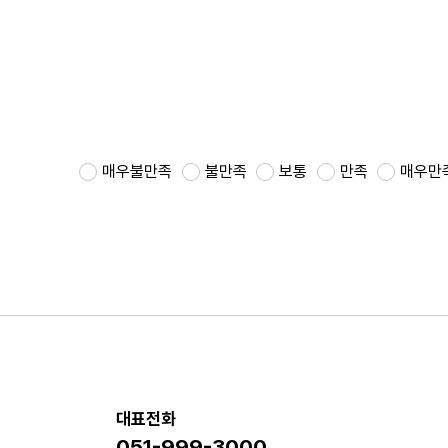
매우불만족
불만족
보통
만족
매우만
대표전화
051-999-3000