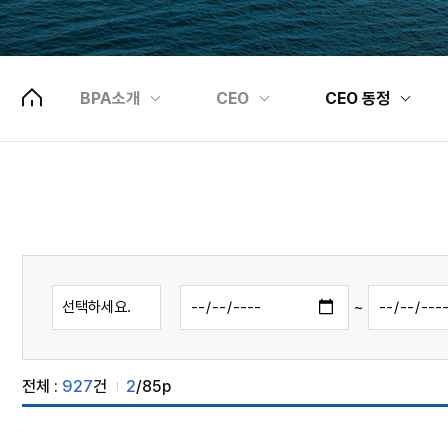
고객센터
CEO
CEO 인사말
국민소통
조직 및 담당업무검색
주요약력
ESG경영
관련기관 및 업체
언론인터뷰
BPA소개
CEO
CEO 동정
인재채용
찾아오시는 길
CEO 동정
빠른메뉴설정
~
조직도
부두출입증발급
전체 :
927
건
2
/85p