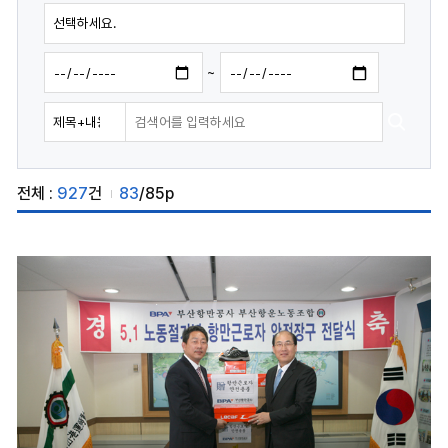
~
전체 :
927
건
83
/85p