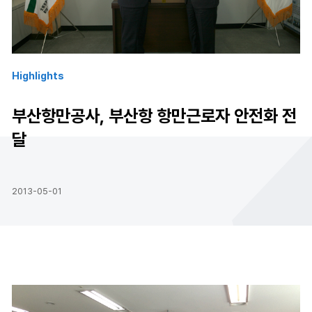
Highlights
Hi
등
부산항만공사, 부산항 항만근로자 안전화 전
달
2013-05-01
20