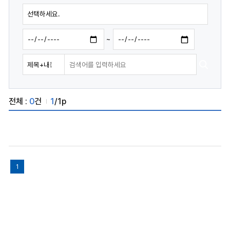
~
전체 :
0
건
1
/1p
1