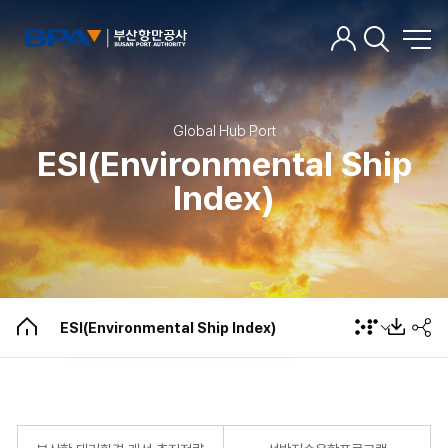
Global Hub Port
ESI(Environmental Ship
부산항 대기환경 개선 추진전략
Index)
선박저속운항프로그램
미세먼지 청소차량 운영
육상전원공급장치(AMP) 운영현황
부산항 미세먼지 현황
ESI(Environmental Ship Index)
ESI(Environmental Ship Index)