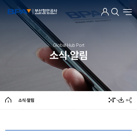
Global Hub Port
소식·알림
소식·알림
BPA뉴스
선박대피협의회 회의결과
개인정보 제공 현황
팝업존
소식·알림