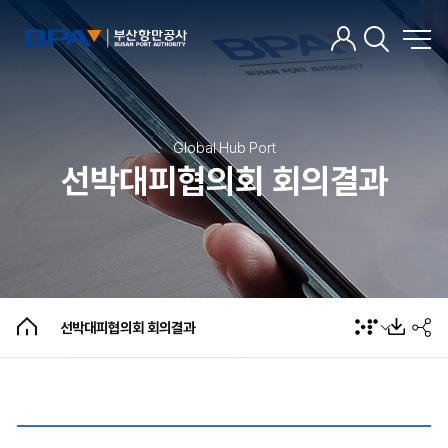
Global Hub Port
선박대피협의회 회의결과
소식·알림
BPA뉴스
선박대피협의회 회의결과
개인정보 제공 현황
팝업존
선박대피협의회 회의결과