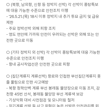
○ (북항, 남외항, 신항 등 정박지 선박) 각 선박이 풍랑특보
에 대응 가능한 수준으로 안전조치 이행
- '26.5.21.(목) 18시 이후 정박지 내 추가 투묘 금지 및 급유
제한
- 주묘 정박선박 외해 피항 조치
- 영도 연안에 가까워 안전이 우려되는 선박은 외해 또는 안
전한 곳으로 이동
○ (기타 정박지 외 선박) 각 선박이 풍랑특보에 대응 가능한
수준으로 안전조치 이행
- 항내 공사작업선은 안전한 곳으로 피항
○ (집단계류지 계류선박) 항로와 인접한 부선집단계류지 홋
줄 풀림으로 인한 사고예방
- 북항 청학안벽 계류 부선 봉래동 물양장으로 이동 조치, 감
천항 45번 선석, 봉래동 물양장 부선 계류색 보강
- 기상악화 대비 사전점검 및 모니터링 철저
- 장기계류 선박 등 사고 위험이 높은 선박은 안전관리를 위