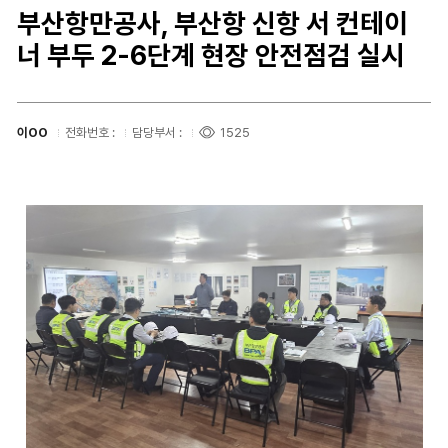
부산항만공사, 부산항 신항 서 컨테이
너 부두 2-6단계 현장 안전점검 실시
이OO
전화번호 :
담당부서 :
1525