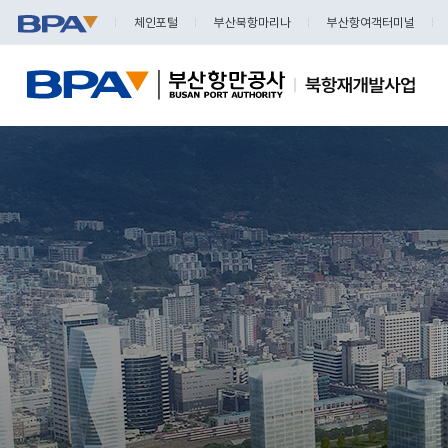
체인포털
부산북항마리나
부산항여객터미널