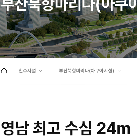
부산북항마리나(아쿠아
공지사항
실시간상황정보 및 지시사항
야영장
친수시설
부산북항마리나(아쿠아시설)
자료실
부산북항마리나(아쿠아시설)
영남 최고 수심 24m