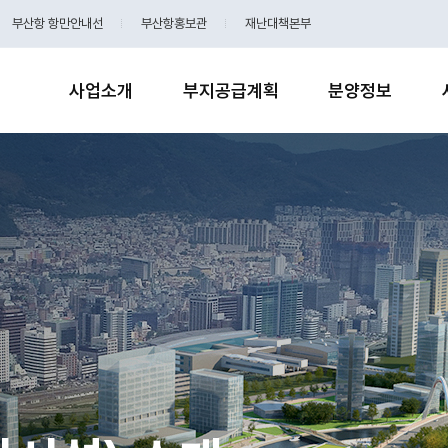
부산항 항만안내선
부산항홍보관
재난대책본부
사업소개
부지공급계획
분양정보