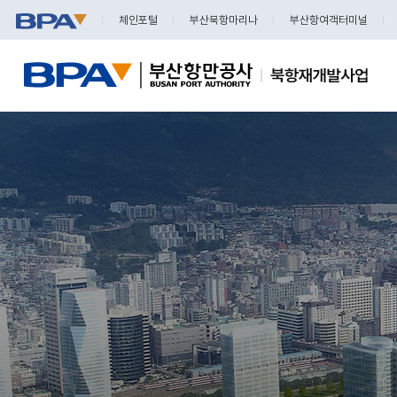
체인포털
부산북항마리나
부산항여객터미널