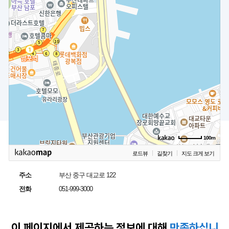
BPA 본사
대표전화
051) 999-3000
주소
부산광역시 중구 대교로 122 (중앙동6가) 부산항만공사
100m
로드뷰
길찾기
지도 크게 보기
주소
부산 중구 대교로 122
전화
051-999-3000
이 페이지에서 제공하는
정보에 대해
만족하십니