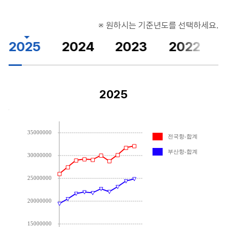
※ 원하시는 기준년도를 선택하세요.
2025
2024
2023
2022
2025
2010
전국항-합계
Label 2016, Value 26005344
Label 2017, Value 27468077
Label 2018, Value 28970367
Label 2019, Value 29225619
Label 2020, Value 29100531
Label 2021, Value 30038303
Label 2022, Value 28807462
Label 2023, Value 30147240
35000000
Label 2024, Value 31735108
Label 2025, Value 32110521
전국항-합계
부산항-합계
Label 2016, Value 19456291
Label 2017, Value 20493475
Label 2018, Value 21662572
Label 2019, Value 21992000
Label 2020, Value 21823995
Label 2021, Value 22706130
Label 2022, Value 22078194
부산항-합계
Label 2023, Value 23153508
30000000
Label 2024, Value 24402020
Label 2025, Value 24882355
25000000
20000000
15000000