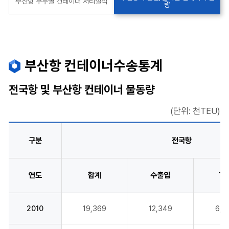
부산항 부두별 컨테이너 처리실적
량
부산항 컨테이너수송통계
전국항 및 부산항 컨테이너 물동량
(단위: 천TEU)
구분
전국항
연도
합계
수출입
T/
2010
19,369
12,349
6,6